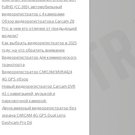
FullHD (CC-365): автомобильный
видеорегистратор с 4 камерами
Обзор видеорегистратора Carcam Z8
Pro: в чем его отличие от предыдущей
модели?
Как выбрать видеорегистратор в 2025
году: на что обратить внимание
Видеорегистратор для коммерческого
транспорта
Видеорегистратор CARCAM MVR4424
4G GPS обзор
Новый видеорегистратор Carcam DVR
A3 с навигацией, музыкой и
парковочной камерой.
Двухкамерный видеорегистратор без
экрана CARCAM 4G GPS Dual Lens
Dashcam Pro D6