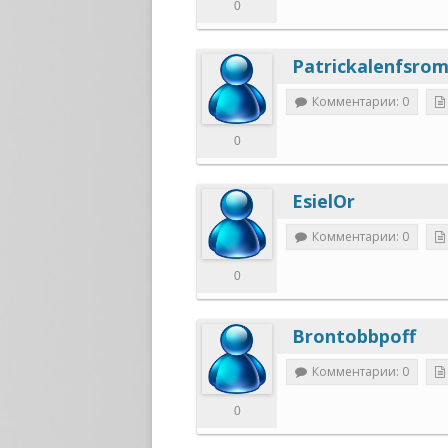
0
Patrickalenfsro
Комментарии: 0
0
EsielOr
Комментарии: 0
0
Brontobbpoff
Комментарии: 0
0