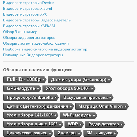
Видеорегистраторы xDevice
Видеорегистраторы Xiaomi
Видеорегистраторы XPX
Видеорегистраторы Видеосвидетель
Видеорегистраторы КАРКАМ
Обзор Экшн-камер
Обзоры видеорегистраторов
Обзоры систем видеонабюлюдения
Подборка видео снятого на видеорегистратор
Популярные Видеорегистраторы
Обзоры по наличию функции:
FullHD - 1080p
Датчик удара (G-сенсор)
GPS-модуль
Угол обзора 90-140°
Процессор Ambarella
Вакуумная присоска
Датчик (детектор) движения
Матрица OmniVision
Угол обзора 141-160°
Wi-Fi модуль
Угол обзора выше 160°
WDR
Радар-детектор
Циклическая запись
2 камеры
3М - липучка