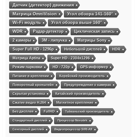
Датчик (детектор) движения
Матрица OmniVision
Угол обзора 141-160°
Wi-Fi модуль
Угол обзора выше 160°
WDR
Радар-детектор
Циклическая запись
2 камеры
3М - липучка
Матрицы Sony
Super Full HD - 1296p
Небольшой дисплей
HDR
Матрица Aptina
Super HD - 2304х1296
Режим парковки
HD - 720p
GPS-информер
Питание в креплении
Корейский производитель
Поворотный кронштейн
Предупреждение о камерах
Скрытая установка
Китайский производитель
Сжатие видео H.264
Магнитное крепление
Без дисплея
FullHD
Тайваньский производитель
Стандартный дисплей
Процессор Novatek
Сенсорный дисплей
Видеопроцессор SIRI-A9