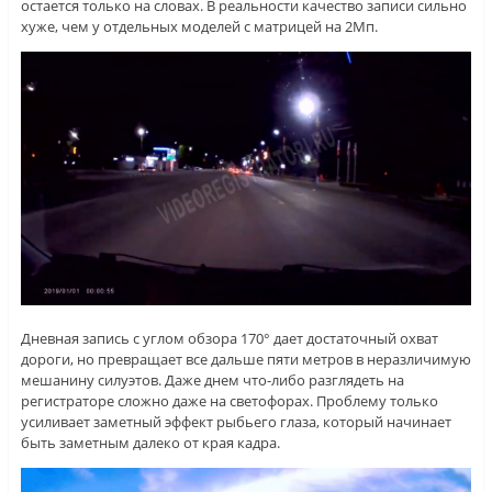
остается только на словах. В реальности качество записи сильно
хуже, чем у отдельных моделей с матрицей на 2Мп.
Дневная запись с углом обзора 170° дает достаточный охват
дороги, но превращает все дальше пяти метров в неразличимую
мешанину силуэтов. Даже днем что-либо разглядеть на
регистраторе сложно даже на светофорах. Проблему только
усиливает заметный эффект рыбьего глаза, который начинает
быть заметным далеко от края кадра.