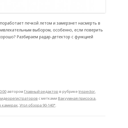
поработает печкой летом и замерзнет насмерть в
ривлекательным выбором, особенно, если поверить
к хорошо? Разбираем радар-детектор с функцией
0:00
автором
Главный редактор
в рубрике
Inspector
,
видеорегистраторов
с метками
Вакуумная присоска
,
о камерах
,
Угол обзора 90-140°
.