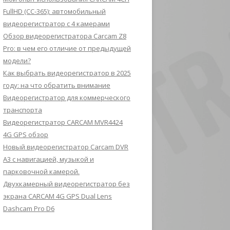
FullHD (CC-365): автомобильный
видеорегистратор с 4 камерами
Обзор видеорегистратора Carcam Z8
Pro: в чем его отличие от предыдущей
модели?
Как выбрать видеорегистратор в 2025
году: на что обратить внимание
Видеорегистратор для коммерческого
транспорта
Видеорегистратор CARCAM MVR4424
4G GPS обзор
Новый видеорегистратор Carcam DVR
A3 с навигацией, музыкой и
парковочной камерой.
Двухкамерный видеорегистратор без
экрана CARCAM 4G GPS Dual Lens
Dashcam Pro D6