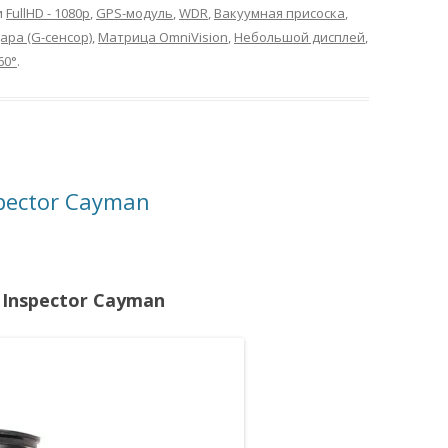
и
FullHD - 1080p
,
GPS-модуль
,
WDR
,
Вакуумная присоска
,
ара (G-сенсор)
,
Матрица OmniVision
,
Небольшой дисплей
,
60°
.
pector Cayman
Inspector Cayman