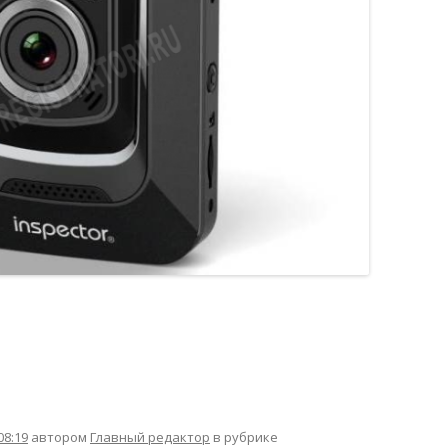
08:19
автором
Главный редактор
в рубрике