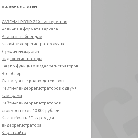
ПОЛЕЗНЫЕ СТАТЬИ
CARCAM HYBRID Z10 – интересная
новинка в формате зеркала
Рейтинг по брендам
Какой видеорегистратор лучше
Лучшие недорогие
видеорегистраторы
FAQ по функциям видеорегистраторов
Все обзоры
Сигнатурные радар-детекторы
Рейтинг видеорегистраторов с двумя
камерами
Рейтинг видеорегистраторов
стоимостью до 10 000 рублей
Как выбрать SD-карту для
видеорегистратора
Карта сайта