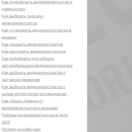
Как подключить видеорегистратор к
компьютеру
Как выбрать зеркало-
видеорегистратор
Как установить видеорегистратор в
машину
Как прошить видеорегистратор
Как настроить видеорегистратор
Как подобрать угол обзора
автомобильного видеорегистратора
Как выбрать видеорегистратор с
датчиком движения
Как выбрать видеорегистратор с
радар-детектором (антирадаром)
Как убрать помехи от
видеорегистратора на радио
Рейтинг видеорегистраторов лето
2019
Почему не работает