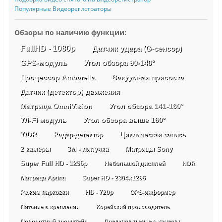
Популярные Видеорегистраторы
Обзоры по наличию функции:
FullHD - 1080p
Датчик удара (G-сенсор)
GPS-модуль
Угол обзора 90-140°
Процессор Ambarella
Вакуумная присоска
Датчик (детектор) движения
Матрица OmniVision
Угол обзора 141-160°
Wi-Fi модуль
Угол обзора выше 160°
WDR
Радар-детектор
Циклическая запись
2 камеры
3М - липучка
Матрицы Sony
Super Full HD - 1296p
Небольшой дисплей
HDR
Матрица Aptina
Super HD - 2304х1296
Режим парковки
HD - 720p
GPS-информер
Питание в креплении
Корейский производитель
Поворотный кронштейн
Предупреждение о камерах