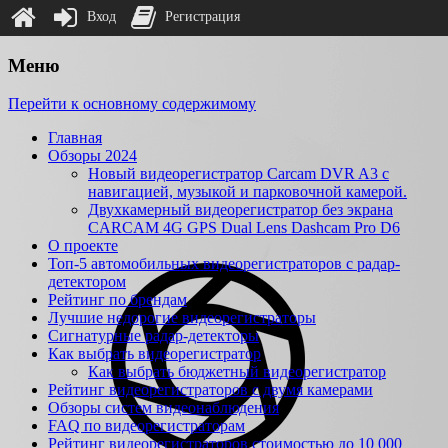
Вход
Регистрация
Меню
Перейти к основному содержимому
Главная
Обзоры 2024
Новый видеорегистратор Carcam DVR A3 с
навигацией, музыкой и парковочной камерой.
Двухкамерный видеорегистратор без экрана
CARCAM 4G GPS Dual Lens Dashcam Pro D6
О проекте
Топ-5 автомобильных видеорегистраторов с радар-
детектором
Рейтинг по брендам
Лучшие недорогие видеорегистраторы
Сигнатурные радар-детекторы
Как выбрать видеорегистратор
Как выбрать бюджетный видеорегистратор
Рейтинг видеорегистраторов с двумя камерами
Обзоры систем видеонаблюдения
FAQ по видеорегистраторам
Рейтинг видеорегистраторов стоимостью до 10 000