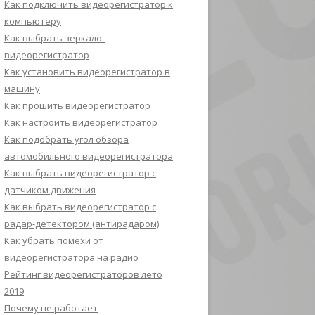
Как подключить видеорегистратор к
компьютеру
Как выбрать зеркало-
видеорегистратор
Как установить видеорегистратор в
машину
Как прошить видеорегистратор
Как настроить видеорегистратор
Как подобрать угол обзора
автомобильного видеорегистратора
Как выбрать видеорегистратор с
датчиком движения
Как выбрать видеорегистратор с
радар-детектором (антирадаром)
Как убрать помехи от
видеорегистратора на радио
Рейтинг видеорегистраторов лето
2019
Почему не работает