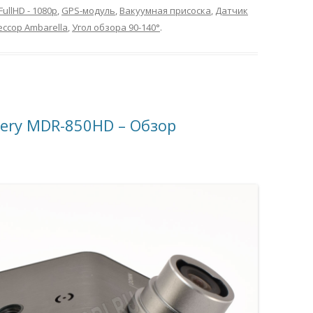
FullHD - 1080p
,
GPS-модуль
,
Вакуумная присоска
,
Датчик
ссор Ambarella
,
Угол обзора 90-140°
.
ery MDR-850HD – Обзор