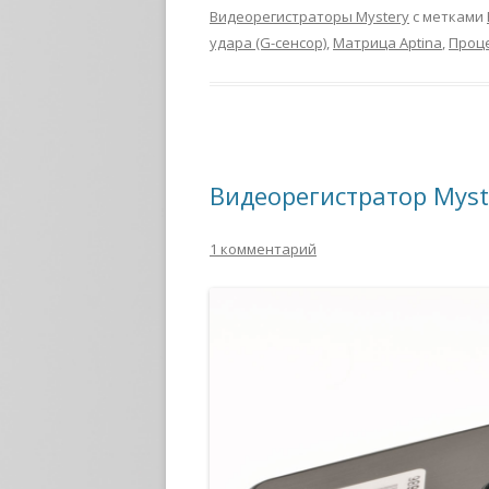
Видеорегистраторы Mystery
с метками
удара (G-сенсор)
,
Матрица Aptina
,
Проце
Видеорегистратор Myst
1 комментарий