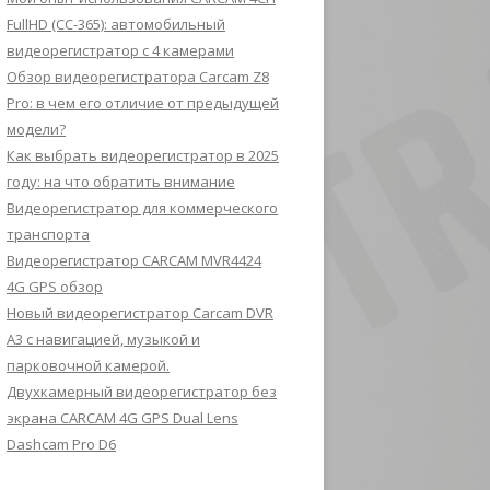
FullHD (CC-365): автомобильный
видеорегистратор с 4 камерами
Обзор видеорегистратора Carcam Z8
Pro: в чем его отличие от предыдущей
модели?
Как выбрать видеорегистратор в 2025
году: на что обратить внимание
Видеорегистратор для коммерческого
транспорта
Видеорегистратор CARCAM MVR4424
4G GPS обзор
Новый видеорегистратор Carcam DVR
A3 с навигацией, музыкой и
парковочной камерой.
Двухкамерный видеорегистратор без
экрана CARCAM 4G GPS Dual Lens
Dashcam Pro D6