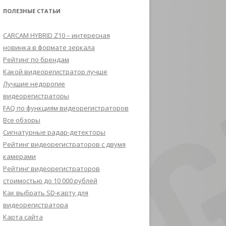
ПОЛЕЗНЫЕ СТАТЬИ
CARCAM HYBRID Z10 – интересная
новинка в формате зеркала
Рейтинг по брендам
Какой видеорегистратор лучше
Лучшие недорогие
видеорегистраторы
FAQ по функциям видеорегистраторов
Все обзоры
Сигнатурные радар-детекторы
Рейтинг видеорегистраторов с двумя
камерами
Рейтинг видеорегистраторов
стоимостью до 10 000 рублей
Как выбрать SD-карту для
видеорегистратора
Карта сайта