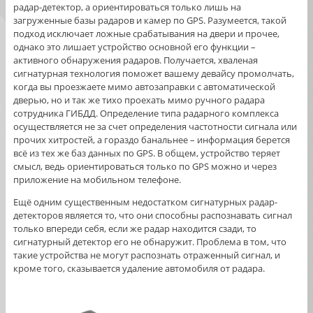
радар-детектор, а ориентироваться только лишь на
загруженные базы радаров и камер по GPS. Разумеется, такой
подход исключает ложные срабатывания на двери и прочее,
однако это лишает устройство основной его функции –
активного обнаружения радаров. Получается, хваленая
сигнатурная технология поможет вашему девайсу промолчать,
когда вы проезжаете мимо автозаправки с автоматической
дверью, но и так же тихо проехать мимо ручного радара
сотрудника ГИБДД. Определение типа радарного комплекса
осуществляется не за счет определения частотности сигнала или
прочих хитростей, а гораздо банальнее – информация берется
всё из тех же баз данных по GPS. В общем, устройство теряет
смысл, ведь ориентироваться только по GPS можно и через
приложение на мобильном телефоне.
Ещё одним существенным недостатком сигнатурных радар-
детекторов является то, что они способны распознавать сигнал
только впереди себя, если же радар находится сзади, то
сигнатурный детектор его не обнаружит. Проблема в том, что
такие устройства не могут распознать отраженный сигнал, и
кроме того, сказывается удаление автомобиля от радара.