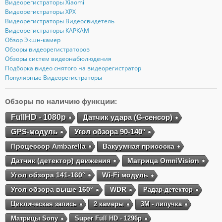
Видеорегистраторы Xiaomi
Видеорегистраторы XPX
Видеорегистраторы Видеосвидетель
Видеорегистраторы КАРКАМ
Обзор Экшн-камер
Обзоры видеорегистраторов
Обзоры систем видеонабюлюдения
Подборка видео снятого на видеорегистратор
Популярные Видеорегистраторы
Обзоры по наличию функции:
FullHD - 1080p
Датчик удара (G-сенсор)
GPS-модуль
Угол обзора 90-140°
Процессор Ambarella
Вакуумная присоска
Датчик (детектор) движения
Матрица OmniVision
Угол обзора 141-160°
Wi-Fi модуль
Угол обзора выше 160°
WDR
Радар-детектор
Циклическая запись
2 камеры
3М - липучка
Матрицы Sony
Super Full HD - 1296p