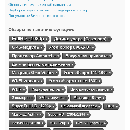
Обзоры систем видеонабюлюдения
Подборка видео снятого на видеорегистратор
Популярные Видеорегистраторы
Обзоры по наличию функции:
FullHD - 1080p
Датчик удара (G-сенсор)
GPS-модуль
Угол обзора 90-140°
Процессор Ambarella
Вакуумная присоска
Датчик (детектор) движения
Матрица OmniVision
Угол обзора 141-160°
Wi-Fi модуль
Угол обзора выше 160°
WDR
Радар-детектор
Циклическая запись
2 камеры
3М - липучка
Матрицы Sony
Super Full HD - 1296p
Небольшой дисплей
HDR
Матрица Aptina
Super HD - 2304х1296
Режим парковки
HD - 720p
GPS-информер