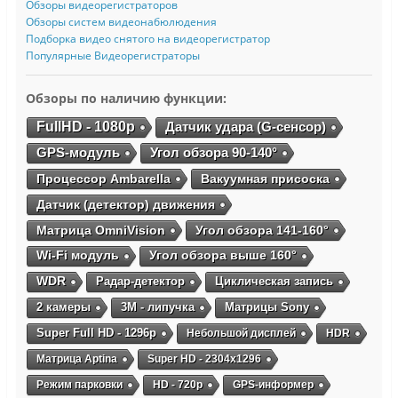
Обзоры видеорегистраторов
Обзоры систем видеонабюлюдения
Подборка видео снятого на видеорегистратор
Популярные Видеорегистраторы
Обзоры по наличию функции:
FullHD - 1080p
Датчик удара (G-сенсор)
GPS-модуль
Угол обзора 90-140°
Процессор Ambarella
Вакуумная присоска
Датчик (детектор) движения
Матрица OmniVision
Угол обзора 141-160°
Wi-Fi модуль
Угол обзора выше 160°
WDR
Радар-детектор
Циклическая запись
2 камеры
3М - липучка
Матрицы Sony
Super Full HD - 1296p
Небольшой дисплей
HDR
Матрица Aptina
Super HD - 2304х1296
Режим парковки
HD - 720p
GPS-информер