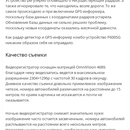
Устройство регулярно оповещало о несуществующих радарах, а
также игнорировало те, что находились возле дороги. То же
самое происходило и при включении GPS-информера,
поскольку база данных с координатами радаров устарела.
Обновление базы данных не сильно решило проблему,
поскольку новые координаты оказались месячной давности.
Как радар-детектор и GPS-информер комбо-устройство P600SG
никаким образом себя не оправдало.
Качество съемки
Видеорегистратор оснащен матрицей OmniVision 4689,
благодаря чему видеозапись ведется в максимальном
разрешении 2304×1296р с частотой 30 кадров в секунду.
Дневное качество съемки довольно приемлемое: изображение
четкое, номера автомобилей различаются на расстоянии до 15
метров, по краям картинка не искажается и почти не
смазывается.
Ночью видеорегистратор снимает значительно хуже:
изображение часто остается засвеченным, номера автомобилей
расплываются на расстоянии всего нескольких метров.
Несмотря на мощную матрицу, изображение замыливается.