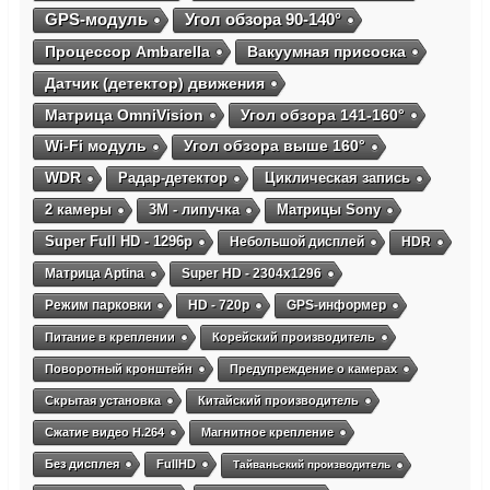
GPS-модуль
Угол обзора 90-140°
Процессор Ambarella
Вакуумная присоска
Датчик (детектор) движения
Матрица OmniVision
Угол обзора 141-160°
Wi-Fi модуль
Угол обзора выше 160°
WDR
Радар-детектор
Циклическая запись
2 камеры
3М - липучка
Матрицы Sony
Super Full HD - 1296p
Небольшой дисплей
HDR
Матрица Aptina
Super HD - 2304х1296
Режим парковки
HD - 720p
GPS-информер
Питание в креплении
Корейский производитель
Поворотный кронштейн
Предупреждение о камерах
Скрытая установка
Китайский производитель
Сжатие видео H.264
Магнитное крепление
Без дисплея
FullHD
Тайваньский производитель