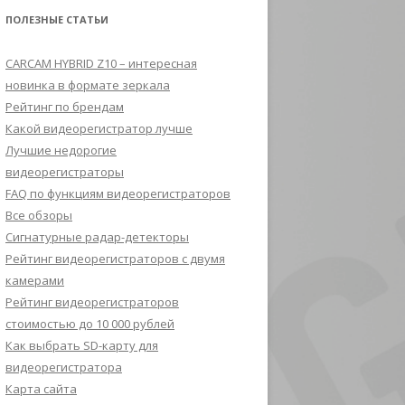
ПОЛЕЗНЫЕ СТАТЬИ
CARCAM HYBRID Z10 – интересная
новинка в формате зеркала
Рейтинг по брендам
Какой видеорегистратор лучше
Лучшие недорогие
видеорегистраторы
FAQ по функциям видеорегистраторов
Все обзоры
Сигнатурные радар-детекторы
Рейтинг видеорегистраторов с двумя
камерами
Рейтинг видеорегистраторов
стоимостью до 10 000 рублей
Как выбрать SD-карту для
видеорегистратора
Карта сайта