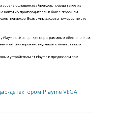
на уровне большинства брендов, правда такое же
но найти и у производителей в более скромном
целом, неплохое. Возможны засветы номеров, но это
о у Playme всё в порядке с программным обеспечением,
язык и оптимизировано под нашего пользователя.
ичным устройствам от Playme и предлагаем вам
дар-детектором Playme VEGA