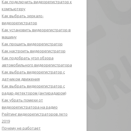
Как подключить видеорегистратор к
компьютеру
Как выбрать зеркало-
видеорегистратор
Как установить видеорегистратор в
машину
Как прошить видеорегистратор
Как настроить видеорегистратор
Как подобрать угол обзора
автомобильного видеорегистратора
Как выбрать видеорегистратор с
датчиком движения
Как выбрать видеорегистратор с
радар-детектором (антирадаром)
Как убрать помехи от
видеорегистратора на радио
Рейтинг видеорегистраторов лето
2019
Почему не работает