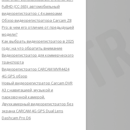
FullHD (CC-365): автомобильный
видеорегистратор с 4 камерами
Обзор видеорегистратора Carcam Z8
Pro: в чем его отличие от предыдущей
модели?
Как выбрать видеорегистратор в 2025
году: на что обратить внимание
Видеорегистратор для коммерческого
транспорта
Видеорегистратор CARCAM MVR4424
4G GPS обзор
Новый видеорегистратор Carcam DVR
A3 с навигацией, музыкой и
парковочной камерой.
Двухкамерный видеорегистратор без
экрана CARCAM 4G GPS Dual Lens
Dashcam Pro D6