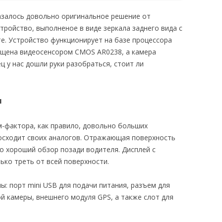
казалось довольно оригинальное решение от
тройство, выполненое в виде зеркала заднего вида с
е. Устройство функционирует на базе процессора
ащена видеосенсором CMOS AR0238, а камера
ц у нас дошли руки разобраться, стоит ли
я
-фактора, как правило, довольно больших
осходит своих аналогов. Отражающая поверхность
о хороший обзор позади водителя. Дисплей с
ько треть от всей поверхности.
ы: порт mini USB для подачи питания, разъем для
й камеры, внешнего модуля GPS, а также слот для