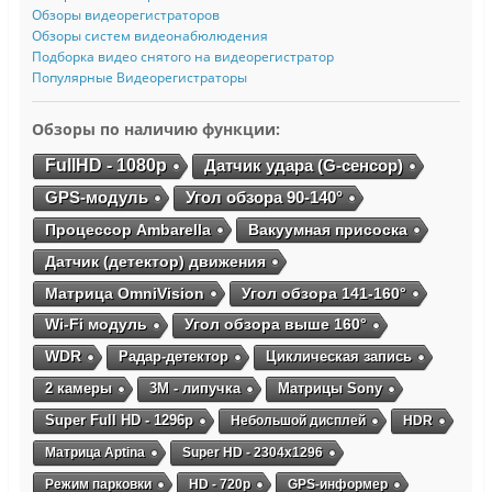
Обзоры видеорегистраторов
Обзоры систем видеонабюлюдения
Подборка видео снятого на видеорегистратор
Популярные Видеорегистраторы
Обзоры по наличию функции:
FullHD - 1080p
Датчик удара (G-сенсор)
GPS-модуль
Угол обзора 90-140°
Процессор Ambarella
Вакуумная присоска
Датчик (детектор) движения
Матрица OmniVision
Угол обзора 141-160°
Wi-Fi модуль
Угол обзора выше 160°
WDR
Радар-детектор
Циклическая запись
2 камеры
3М - липучка
Матрицы Sony
Super Full HD - 1296p
Небольшой дисплей
HDR
Матрица Aptina
Super HD - 2304х1296
Режим парковки
HD - 720p
GPS-информер