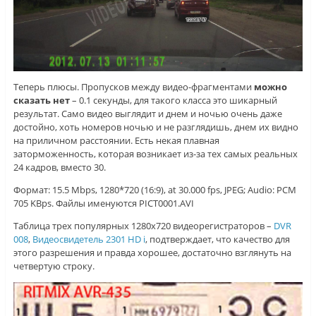
Теперь плюсы. Пропусков между видео-фрагментами
можно
сказать нет
– 0.1 секунды, для такого класса это шикарный
результат. Само видео выглядит и днем и ночью очень даже
достойно, хоть номеров ночью и не разглядишь, днем их видно
на приличном расстоянии. Есть некая плавная
заторможенность, которая возникает из-за тех самых реальных
24 кадров, вместо 30.
Формат: 15.5 Mbps, 1280*720 (16:9), at 30.000 fps, JPEG; Audio: PCM
705 KBps. Файлы именуются PICT0001.AVI
Таблица трех популярных 1280х720 видеорегистраторов –
DVR
008
,
Видеосвидетель 2301 HD i
, подтверждает, что качество для
этого разрешения и правда хорошее, достаточно взглянуть на
четвертую строку.