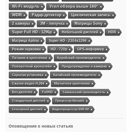
Wi-Fi модуль
Угол обзора выше 160°
WDR
Радар-детектор
Циклическая запись
2 камеры
3М - липучка
Матрицы Sony
Super Full HD - 1296p
Небольшой дисплей
HDR
Матрица Aptina
Super HD - 2304х1296
Режим парковки
HD - 720p
GPS-информер
Питание в креплении
Корейский производитель
Поворотный кронштейн
Предупреждение о камерах
Скрытая установка
Китайский производитель
Сжатие видео H.264
Магнитное крепление
Без дисплея
FullHD
Тайваньский производитель
Стандартный дисплей
Процессор Novatek
Сенсорный дисплей
Видеопроцессор SIRI-A9
Оповещения о новых статьях