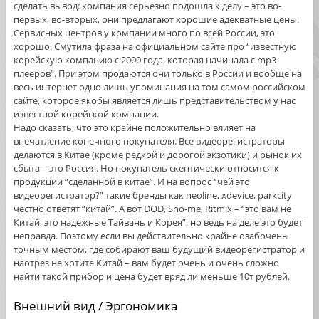
сделать вывод: компания серьезно подошла к делу – это во-
первых, во-вторых, они предлагают хорошие адекватные цены.
Сервисных центров у компании много по всей России, это
хорошо. Смутила фраза на официальном сайте про “известную
корейскую компанию с 2000 года, которая начинала с mp3-
плееров”. При этом продаются они только в России и вообще на
весь интернет одно лишь упоминания на том самом российском
сайте, которое якобы является лишь представительством у нас
известной корейской компании.
Надо сказать, что это крайне положительно влияет на
впечатление конечного покупателя. Все видеорегистраторы
делаются в Китае (кроме редкой и дорогой экзотики) и рынок их
сбыта – это Россия. Но покупатель скептически относится к
продукции “сделанной в китае”. И на вопрос “чей это
видеорегистратор?” такие бренды как neoline, xdevice, parkcity
честно ответят “китай”. А вот DOD, Sho-me, Ritmix – “это вам не
Китай, это надежные Тайвань и Корея”, но ведь на деле это будет
неправда. Поэтому если вы действительно крайне озабочены
точным местом, где собирают ваш будущий видеорегистратор и
наотрез не хотите Китай – вам будет очень и очень сложно
найти такой прибор и цена будет вряд ли меньше 10т рублей.
Внешний вид / Эргономика