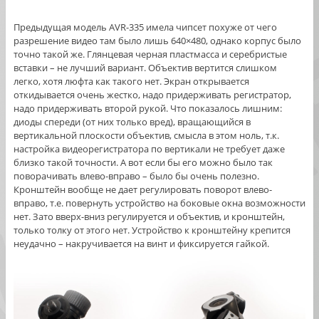
Предыдущая модель AVR-335 имела чипсет похуже от чего
разрешение видео там было лишь 640×480, однако корпус было
точно такой же. Глянцевая черная пластмасса и серебристые
вставки – не лучший вариант. Объектив вертится слишком
легко, хотя люфта как такого нет. Экран открывается
откидывается очень жестко, надо придерживать регистратор,
надо придерживать второй рукой. Что показалось лишним:
диоды спереди (от них только вред), вращающийся в
вертикальной плоскости объектив, смысла в этом ноль, т.к.
настройка видеорегистратора по вертикали не требует даже
близко такой точности. А вот если бы его можно было так
поворачивать влево-вправо – было бы очень полезно.
Кронштейн вообще не дает регулировать поворот влево-
вправо, т.е. повернуть устройство на боковые окна возможности
нет. Зато вверх-вниз регулируется и объектив, и кронштейн,
только толку от этого нет. Устройство к кронштейну крепится
неудачно – накручивается на винт и фиксируется гайкой.