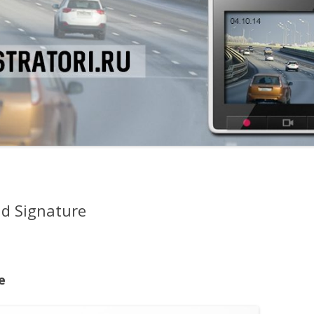
id Signature
e