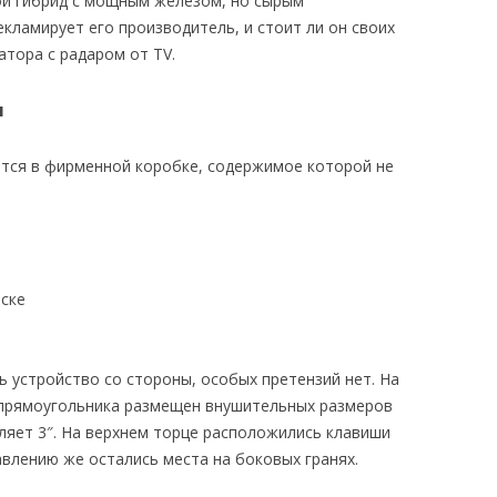
огой гибрид с мощным железом, но сырым
екламирует его производитель, и стоит ли он своих
тора с радаром от TV.
я
тся в фирменной коробке, содержимое которой не
те
присоске
ь устройство со стороны, особых претензий нет. На
 прямоугольника размещен внушительных размеров
ляет 3″. На верхнем торце расположились клавиши
влению же остались места на боковых гранях.