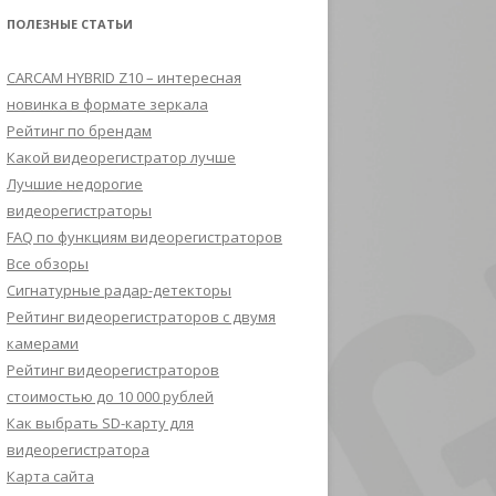
ПОЛЕЗНЫЕ СТАТЬИ
CARCAM HYBRID Z10 – интересная
новинка в формате зеркала
Рейтинг по брендам
Какой видеорегистратор лучше
Лучшие недорогие
видеорегистраторы
FAQ по функциям видеорегистраторов
Все обзоры
Сигнатурные радар-детекторы
Рейтинг видеорегистраторов с двумя
камерами
Рейтинг видеорегистраторов
стоимостью до 10 000 рублей
Как выбрать SD-карту для
видеорегистратора
Карта сайта