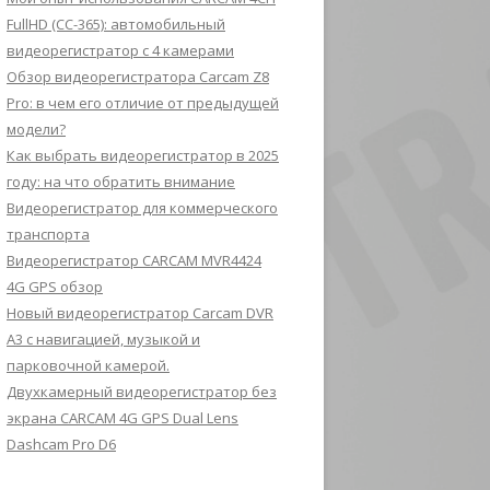
FullHD (CC-365): автомобильный
видеорегистратор с 4 камерами
Обзор видеорегистратора Carcam Z8
Pro: в чем его отличие от предыдущей
модели?
Как выбрать видеорегистратор в 2025
году: на что обратить внимание
Видеорегистратор для коммерческого
транспорта
Видеорегистратор CARCAM MVR4424
4G GPS обзор
Новый видеорегистратор Carcam DVR
A3 с навигацией, музыкой и
парковочной камерой.
Двухкамерный видеорегистратор без
экрана CARCAM 4G GPS Dual Lens
Dashcam Pro D6