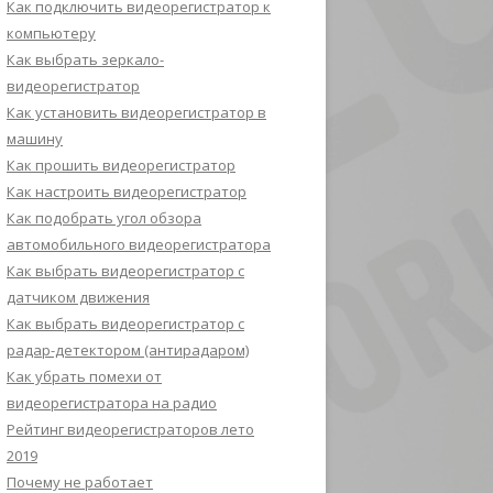
Как подключить видеорегистратор к
компьютеру
Как выбрать зеркало-
видеорегистратор
Как установить видеорегистратор в
машину
Как прошить видеорегистратор
Как настроить видеорегистратор
Как подобрать угол обзора
автомобильного видеорегистратора
Как выбрать видеорегистратор с
датчиком движения
Как выбрать видеорегистратор с
радар-детектором (антирадаром)
Как убрать помехи от
видеорегистратора на радио
Рейтинг видеорегистраторов лето
2019
Почему не работает