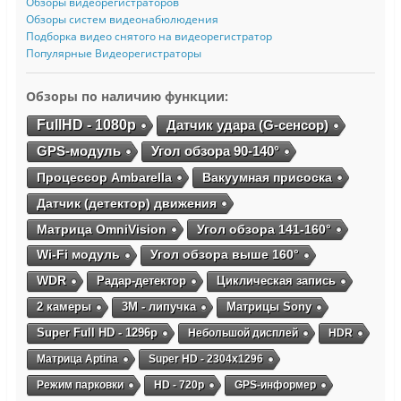
Обзоры видеорегистраторов
Обзоры систем видеонабюлюдения
Подборка видео снятого на видеорегистратор
Популярные Видеорегистраторы
Обзоры по наличию функции:
FullHD - 1080p
Датчик удара (G-сенсор)
GPS-модуль
Угол обзора 90-140°
Процессор Ambarella
Вакуумная присоска
Датчик (детектор) движения
Матрица OmniVision
Угол обзора 141-160°
Wi-Fi модуль
Угол обзора выше 160°
WDR
Радар-детектор
Циклическая запись
2 камеры
3М - липучка
Матрицы Sony
Super Full HD - 1296p
Небольшой дисплей
HDR
Матрица Aptina
Super HD - 2304х1296
Режим парковки
HD - 720p
GPS-информер