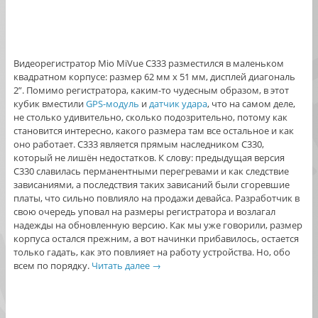
Видеорегистратор Mio MiVue C333 разместился в маленьком
квадратном корпусе: размер 62 мм х 51 мм, дисплей диагональ
2”. Помимо регистратора, каким-то чудесным образом, в этот
кубик вместили
GPS-модуль
и
датчик удара
, что на самом деле,
не столько удивительно, сколько подозрительно, потому как
становится интересно, какого размера там все остальное и как
оно работает. C333 является прямым наследником С330,
который не лишён недостатков. К слову: предыдущая версия
C330 славилась перманентными перегревами и как следствие
зависаниями, а последствия таких зависаний были сгоревшие
платы, что сильно повлияло на продажи девайса. Разработчик в
свою очередь уповал на размеры регистратора и возлагал
надежды на обновленную версию. Как мы уже говорили, размер
корпуса остался прежним, а вот начинки прибавилось, остается
только гадать, как это повлияет на работу устройства. Но, обо
всем по порядку.
Читать далее
→