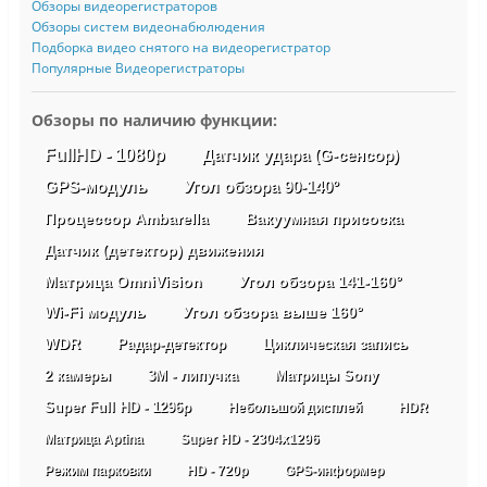
Обзоры видеорегистраторов
Обзоры систем видеонабюлюдения
Подборка видео снятого на видеорегистратор
Популярные Видеорегистраторы
Обзоры по наличию функции:
FullHD - 1080p
Датчик удара (G-сенсор)
GPS-модуль
Угол обзора 90-140°
Процессор Ambarella
Вакуумная присоска
Датчик (детектор) движения
Матрица OmniVision
Угол обзора 141-160°
Wi-Fi модуль
Угол обзора выше 160°
WDR
Радар-детектор
Циклическая запись
2 камеры
3М - липучка
Матрицы Sony
Super Full HD - 1296p
Небольшой дисплей
HDR
Матрица Aptina
Super HD - 2304х1296
Режим парковки
HD - 720p
GPS-информер