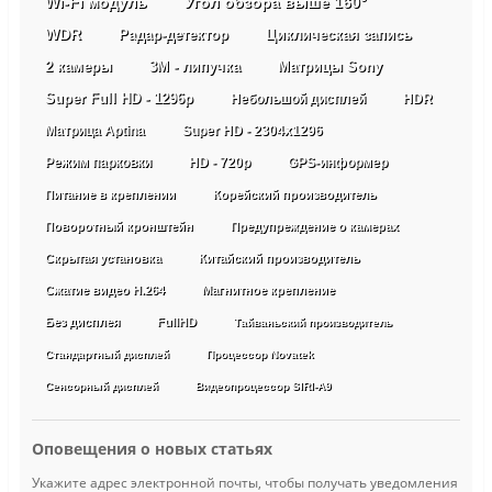
Wi-Fi модуль
Угол обзора выше 160°
WDR
Радар-детектор
Циклическая запись
2 камеры
3М - липучка
Матрицы Sony
Super Full HD - 1296p
Небольшой дисплей
HDR
Матрица Aptina
Super HD - 2304х1296
Режим парковки
HD - 720p
GPS-информер
Питание в креплении
Корейский производитель
Поворотный кронштейн
Предупреждение о камерах
Скрытая установка
Китайский производитель
Сжатие видео H.264
Магнитное крепление
Без дисплея
FullHD
Тайваньский производитель
Стандартный дисплей
Процессор Novatek
Сенсорный дисплей
Видеопроцессор SIRI-A9
Оповещения о новых статьях
Укажите адрес электронной почты, чтобы получать уведомления