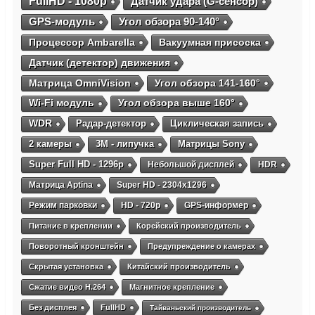
FullHD - 1080p
Датчик удара (G-сенсор)
GPS-модуль
Угол обзора 90-140°
Процессор Ambarella
Вакуумная присоска
Датчик (детектор) движения
Матрица OmniVision
Угол обзора 141-160°
Wi-Fi модуль
Угол обзора выше 160°
WDR
Радар-детектор
Циклическая запись
2 камеры
3М - липучка
Матрицы Sony
Super Full HD - 1296p
Небольшой дисплей
HDR
Матрица Aptina
Super HD - 2304х1296
Режим парковки
HD - 720p
GPS-информер
Питание в креплении
Корейский производитель
Поворотный кронштейн
Предупреждение о камерах
Скрытая установка
Китайский производитель
Сжатие видео H.264
Магнитное крепление
Без дисплея
FullHD
Тайваньский производитель