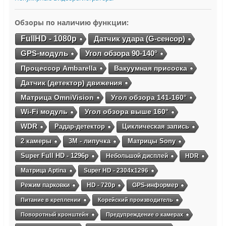
Обзоры по наличию функции:
FullHD - 1080p
Датчик удара (G-сенсор)
GPS-модуль
Угол обзора 90-140°
Процессор Ambarella
Вакуумная присоска
Датчик (детектор) движения
Матрица OmniVision
Угол обзора 141-160°
Wi-Fi модуль
Угол обзора выше 160°
WDR
Радар-детектор
Циклическая запись
2 камеры
3М - липучка
Матрицы Sony
Super Full HD - 1296p
Небольшой дисплей
HDR
Матрица Aptina
Super HD - 2304х1296
Режим парковки
HD - 720p
GPS-информер
Питание в креплении
Корейский производитель
Поворотный кронштейн
Предупреждение о камерах