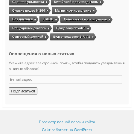
Скрытая установка
Китайский производитель
Сжатие видео H.264
Магнитное крепление
Без дисплея
FullHD
Тайваньский производитель
Стандартный дисплей
Процессор Novatek
Сенсорный дисплей
Видеопроцессор SIRI-A9
Оповещения о новых статьях
Укажите адрес электронной почты, чтобы получать уведомления
о новых обзорах!
E
-
m
a
i
l
а
д
Просмотр полной версии сайта
р
е
Сайт работает на WordPress