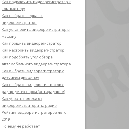
Как подключить видеорегистратор к
компьютеру
Как выбрать зеркало-
видеорегистратор
Как установить видеорегистратор в
машину
Как прошить видеорегистратор
Как настроить видеорегистратор
Как подобрать угол обзора
автомобильного видеорегистратора
Как выбрать видеорегистратор с
датчиком движения
Как выбрать видеорегистратор с
радар-детектором (антирадаром)
Как убрать помехи от
видеорегистратора на радио
Рейтинг видеорегистраторов лето
2019
Почему не работает