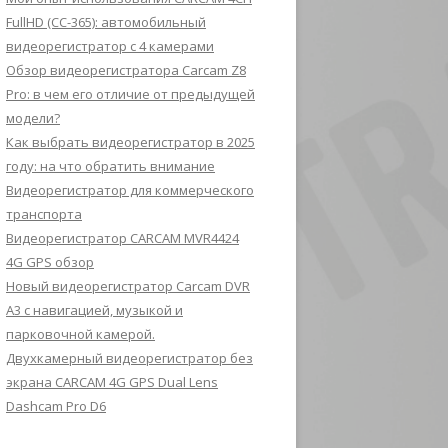
FullHD (CC-365): автомобильный
видеорегистратор с 4 камерами
Обзор видеорегистратора Carcam Z8
Pro: в чем его отличие от предыдущей
модели?
Как выбрать видеорегистратор в 2025
году: на что обратить внимание
Видеорегистратор для коммерческого
транспорта
Видеорегистратор CARCAM MVR4424
4G GPS обзор
Новый видеорегистратор Carcam DVR
A3 с навигацией, музыкой и
парковочной камерой.
Двухкамерный видеорегистратор без
экрана CARCAM 4G GPS Dual Lens
Dashcam Pro D6