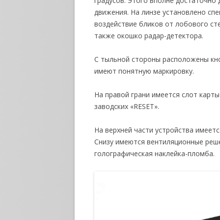
градусов. Этого вполне достаточно 
движения. На линзе установлено сп
воздействие бликов от лобового сте
также окошко радар-детектора.
С тыльной стороны расположены кно
имеют понятную маркировку.
На правой грани имеется слот карты
заводских «RESET».
На верхней части устройства имеетс
Снизу имеются вентиляционные реше
голографическая наклейка-пломба.