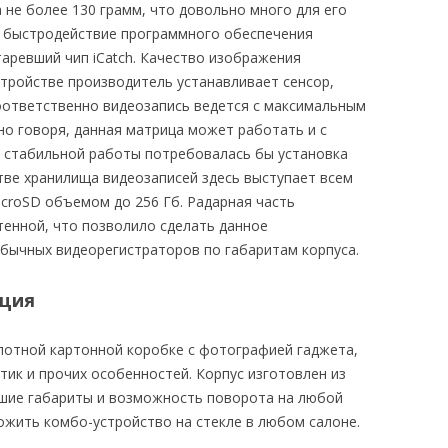
 не более 130 грамм, что довольно много для его
а быстродействие программного обеспечения
аревший чип iCatch. Качество изображения
стройстве производитель устанавливает сенсор,
оответственно видеозапись ведется с максимальным
тно говоря, данная матрица может работать и с
ля стабильной работы потребовалась бы установка
тве хранилища видеозаписей здесь выступает всем
croSD объемом до 256 Гб. Радарная часть
тенной, что позволило сделать данное
бычных видеорегистраторов по габаритам корпуса.
ация
лотной картонной коробке с фотографией гаджета,
ик и прочих особенностей. Корпус изготовлен из
ьшие габариты и возможность поворота на любой
ожить комбо-устройство на стекле в любом салоне.