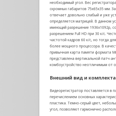
необходимый угол. Вес регистратора
скромных габаритов 75х65х35 мм. З
отвечает довольно слабый и уже уст
определяется матрицей. В данном у
имеющий разрешение 1936x1092p, с
разрешением Full HD при 30 к/с. Чес
частотой кадров 60 к/с, но тогда д
более мощного процессора. В качес
привычная карта памяти формата Mi
представлена вертикальной патч-ан
комбоустройство неотличимым от о
Внешний вид и комплект
Видеорегистратор поставляется в п
перечислением основных характерист
пластика. Темно-серый цвет, небол
угол, позволяют гармонично распол