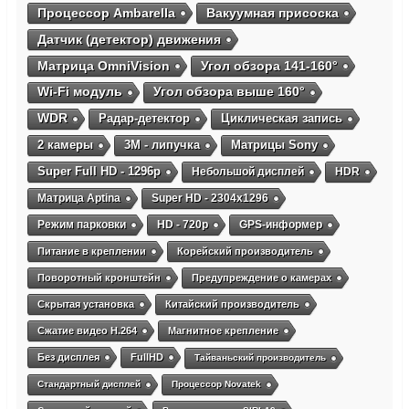
Процессор Ambarella
Вакуумная присоска
Датчик (детектор) движения
Матрица OmniVision
Угол обзора 141-160°
Wi-Fi модуль
Угол обзора выше 160°
WDR
Радар-детектор
Циклическая запись
2 камеры
3М - липучка
Матрицы Sony
Super Full HD - 1296p
Небольшой дисплей
HDR
Матрица Aptina
Super HD - 2304х1296
Режим парковки
HD - 720p
GPS-информер
Питание в креплении
Корейский производитель
Поворотный кронштейн
Предупреждение о камерах
Скрытая установка
Китайский производитель
Сжатие видео H.264
Магнитное крепление
Без дисплея
FullHD
Тайваньский производитель
Стандартный дисплей
Процессор Novatek