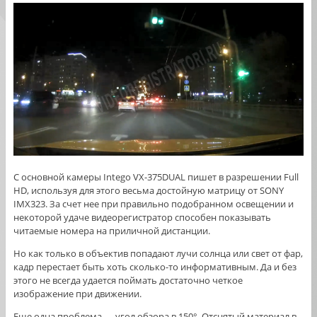
С основной камеры Intego VX-375DUAL пишет в разрешении Full
HD, используя для этого весьма достойную матрицу от SONY
IMX323. За счет нее при правильно подобранном освещении и
некоторой удаче видеорегистратор способен показывать
читаемые номера на приличной дистанции.
Но как только в объектив попадают лучи солнца или свет от фар,
кадр перестает быть хоть сколько-то информативным. Да и без
этого не всегда удается поймать достаточно четкое
изображение при движении.
Еще одна проблема — угол обзора в 150°. Отснятый материал в