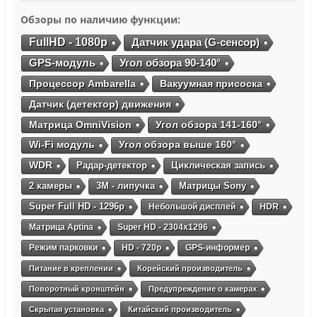
Обзоры по наличию функции:
FullHD - 1080p
Датчик удара (G-сенсор)
GPS-модуль
Угол обзора 90-140°
Процессор Ambarella
Вакуумная присоска
Датчик (детектор) движения
Матрица OmniVision
Угол обзора 141-160°
Wi-Fi модуль
Угол обзора выше 160°
WDR
Радар-детектор
Циклическая запись
2 камеры
3М - липучка
Матрицы Sony
Super Full HD - 1296p
Небольшой дисплей
HDR
Матрица Aptina
Super HD - 2304х1296
Режим парковки
HD - 720p
GPS-информер
Питание в креплении
Корейский производитель
Поворотный кронштейн
Предупреждение о камерах
Скрытая установка
Китайский производитель