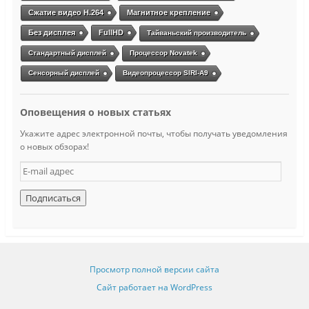
Сжатие видео H.264
Магнитное крепление
Без дисплея
FullHD
Тайваньский производитель
Стандартный дисплей
Процессор Novatek
Сенсорный дисплей
Видеопроцессор SIRI-A9
Оповещения о новых статьях
Укажите адрес электронной почты, чтобы получать уведомления
о новых обзорах!
E
-
m
a
i
l
а
д
Просмотр полной версии сайта
р
е
Сайт работает на WordPress
с