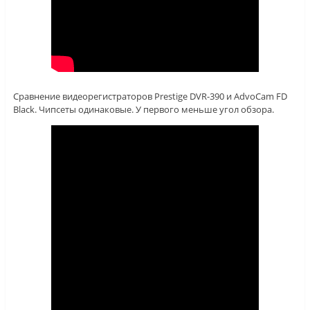
Сравнение видеорегистраторов Prestige DVR-390 и AdvoCam FD
Black. Чипсеты одинаковые. У первого меньше угол обзора.