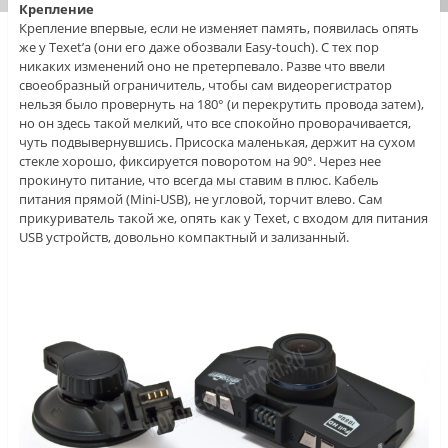
Крепление
Крепление впервые, если не изменяет память, появилась опять
же у Texet’a (они его даже обозвали Easy-touch). С тех пор
никаких изменений оно не претерпевало. Разве что ввели
своеобразный ограничитель, чтобы сам видеорегистратор
нельзя было провернуть на 180° (и перекрутить провода затем),
но он здесь такой мелкий, что все спокойно проворачивается,
чуть подвывернувшись. Присоска маленькая, держит на сухом
стекле хорошо, фиксируется поворотом на 90°. Через нее
прокинуто питание, что всегда мы ставим в плюс. Кабель
питания прямой (Mini-USB), не угловой, торчит влево. Сам
прикуриватель такой же, опять как у Texet, с входом для питания
USB устройств, довольно компактный и зализанный.