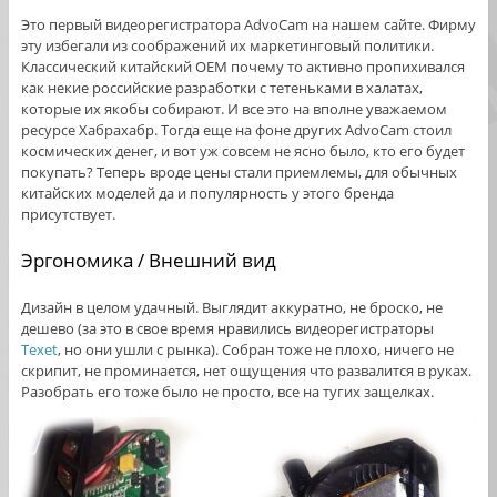
Это первый видеорегистратора AdvoCam на нашем сайте. Фирму
эту избегали из соображений их маркетинговый политики.
Классический китайский ОЕМ почему то активно пропихивался
как некие российские разработки с тетеньками в халатах,
которые их якобы собирают. И все это на вполне уважаемом
ресурсе Хабрахабр. Тогда еще на фоне других AdvoCam стоил
космических денег, и вот уж совсем не ясно было, кто его будет
покупать? Теперь вроде цены стали приемлемы, для обычных
китайских моделей да и популярность у этого бренда
присутствует.
Эргономика / Внешний вид
Дизайн в целом удачный. Выглядит аккуратно, не броско, не
дешево (за это в свое время нравились видеорегистраторы
Texet
, но они ушли с рынка). Собран тоже не плохо, ничего не
скрипит, не проминается, нет ощущения что развалится в руках.
Разобрать его тоже было не просто, все на тугих защелках.