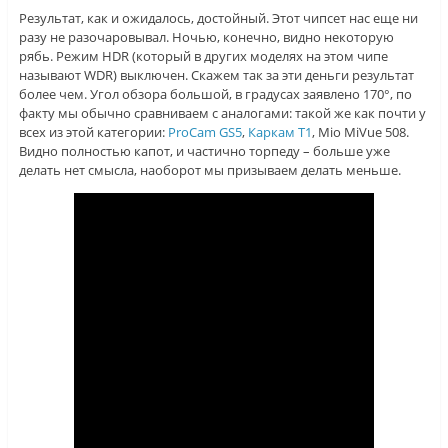
Результат, как и ожидалось, достойный. Этот чипсет нас еще ни
разу не разочаровывал. Ночью, конечно, видно некоторую
рябь. Режим HDR (который в других моделях на этом чипе
называют WDR) выключен. Скажем так за эти деньги результат
более чем. Угол обзора большой, в градусах заявлено 170°, по
факту мы обычно сравниваем с аналогами: такой же как почти у
всех из этой категории:
ProCam GS5
,
Каркам Т1
, Mio MiVue 508.
Видно полностью капот, и частично торпеду – больше уже
делать нет смысла, наоборот мы призываем делать меньше.