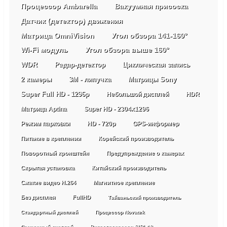
Процессор Ambarella
Вакуумная присоска
Датчик (детектор) движения
Матрица OmniVision
Угол обзора 141-160°
Wi-Fi модуль
Угол обзора выше 160°
WDR
Радар-детектор
Циклическая запись
2 камеры
3М - липучка
Матрицы Sony
Super Full HD - 1296p
Небольшой дисплей
HDR
Матрица Aptina
Super HD - 2304х1296
Режим парковки
HD - 720p
GPS-информер
Питание в креплении
Корейский производитель
Поворотный кронштейн
Предупреждение о камерах
Скрытая установка
Китайский производитель
Сжатие видео H.264
Магнитное крепление
Без дисплея
FullHD
Тайваньский производитель
Стандартный дисплей
Процессор Novatek
Сенсорный дисплей
Видеопроцессор SIRI-A9