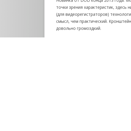
Новинка от DOD конца 2013 года. Мо
точки зрения характеристик, здесь 
(для видеорегистраторов) технолог
смысл, чем практический. Кронштей
довольно громоздкий.