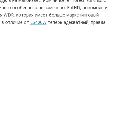
дель на малоизвестном чипсете Tiotech A8 chip. С
ничего особенного не замечено. FullHD, новомодная
ия WDR, которая имеет больше маркетинговый
н в отличие от
LS400W
теперь адекватный, правда