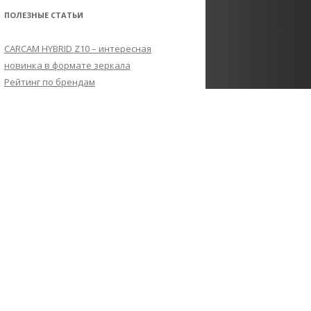
ПОЛЕЗНЫЕ СТАТЬИ
CARCAM HYBRID Z10 – интересная
новинка в формате зеркала
Рейтинг по брендам
Какой видеорегистратор лучше
Лучшие недорогие
видеорегистраторы
FAQ по функциям видеорегистраторов
Все обзоры
Сигнатурные радар-детекторы
Рейтинг видеорегистраторов с двумя
камерами
Рейтинг видеорегистраторов
стоимостью до 10 000 рублей
Как выбрать SD-карту для
видеорегистратора
Карта сайта