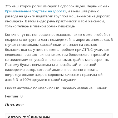
Это наш второй ролик из серии Подборок видео. Первый был –
Криминальный подставы на дорогах
, и в нем шла речь о
разводе на деньги водителей группой мошенников на дорогих
иномарках. В этом видео речь практически о том же самом,
только теперь в главной роли – пешеходы.
Конечно тут все попроще: промышлять таким может любой от
подростка до группы лиц с поддержкой на дорогих иномарках. В
случае с пешеходом каждый водитель знает на сколько
большие шансы у него поиметь проблем при ДТП. Случаи, где
пешехода признают виновником, тем более если он трезвый и
со свидетелями (пускай и подставными), крайне маловероятны.
Поэтому будьте внимательны и не забывайте про свой
видеорегистратор, который должен постоянно снимать
широкоугольное видео в хорошем качестве с правильной
датой. Это 100% аргумент в такой ситуации.
Сюжет частично показали по ОРТ, забавно назвав наш канал:
Рейтинг:
0
Похожее
Автор публикации