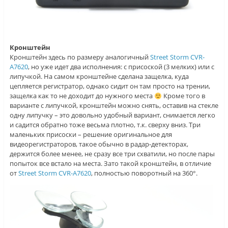
Кронштейн
Кронштейн здесь по размеру аналогичный
Street Storm CVR-
A7620
, но уже идет два исполнения: с присоской (3 мелких) или с
липучкой. На самом кронштейне сделана защелка, куда
цепляется регистратор, однако сидит он там просто на трении,
защелка как то не доходит до нужного места
Кроме того в
варианте с липучкой, кронштейн можно снять, оставив на стекле
одну липучку – это довольно удобный вариант, снимается легко
и садится обратно тоже весьма плотно, т.к. сверху вниз. Три
маленьких присоски – решение оригинальное для
видеорегистраторов, такое обычно в радар-детекторах,
держится более менее, не сразу все три схватили, но после пары
попыток все встало на места. Зато такой кронштейн, в отличие
от
Street Storm CVR-A7620
, полностью поворотный на 360°.