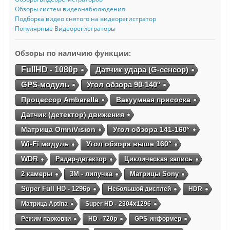
Обзоры систем видеонабюлюдения
Подборка видео снятого на видеорегистратор
Популярные Видеорегистраторы
Обзоры по наличию функции:
FullHD - 1080p
Датчик удара (G-сенсор)
GPS-модуль
Угол обзора 90-140°
Процессор Ambarella
Вакуумная присоска
Датчик (детектор) движения
Матрица OmniVision
Угол обзора 141-160°
Wi-Fi модуль
Угол обзора выше 160°
WDR
Радар-детектор
Циклическая запись
2 камеры
3М - липучка
Матрицы Sony
Super Full HD - 1296p
Небольшой дисплей
HDR
Матрица Aptina
Super HD - 2304х1296
Режим парковки
HD - 720p
GPS-информер