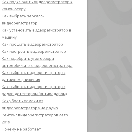
Как подключить видеорегистратор к
компьютеру
Как выбрать зеркало-
видеорегистратор
Как установить видеорегистратор в
машину
Как прошить видеорегистратор
Как настроить видеорегистратор
Как подобрать угол обзора
автомобильного видеорегистратора
Как выбрать видеорегистратор с
датчиком движения
Как выбрать видеорегистратор с
радар-детектором (антирадаром)
Как убрать помехи от
видеорегистратора на радио
Рейтинг видеорегистраторов лето
2019
Почему не работает