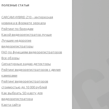
ПОЛЕЗНЫЕ СТАТЬИ
CARCAM HYBRID Z10 – интересная
новинка в формате зеркала
Рейтинг по брендам
Какой видеорегистратор лучше
Лучшие недорогие
видеорегистраторы
FAQ по функциям видеорегистраторов
Все обзоры
Сигнатурные радар-детекторы
Рейтинг видеорегистраторов с двумя
камерами
Рейтинг видеорегистраторов
стоимостью до 10 000 рублей
Как выбрать SD-карту для
видеорегистратора
Карта сайта