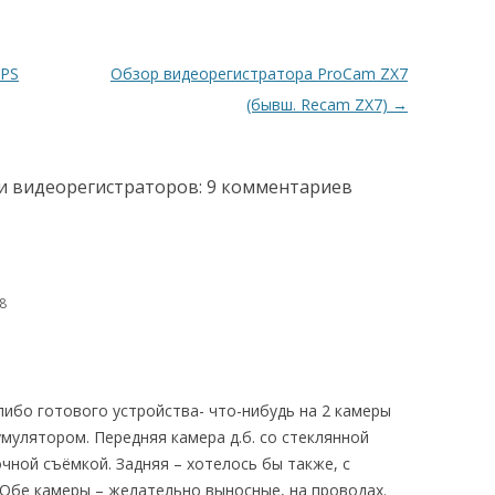
GPS
Обзор видеорегистратора ProCam ZX7
(бывш. Recam ZX7)
→
и видеорегистраторов
: 9 комментариев
18
либо готового устройства- что-нибудь на 2 камеры
умулятором. Передняя камера д.б. со стеклянной
очной съёмкой. Задняя – хотелось бы также, с
Обе камеры – желательно выносные, на проводах.