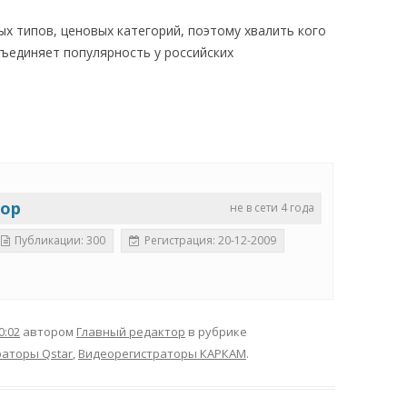
х типов, ценовых категорий, поэтому хвалить кого
объединяет популярность у российских
тор
не в сети 4 года
Публикации: 300
Регистрация: 20-12-2009
0:02
автором
Главный редактор
в рубрике
аторы Qstar
,
Видеорегистраторы КАРКАМ
.