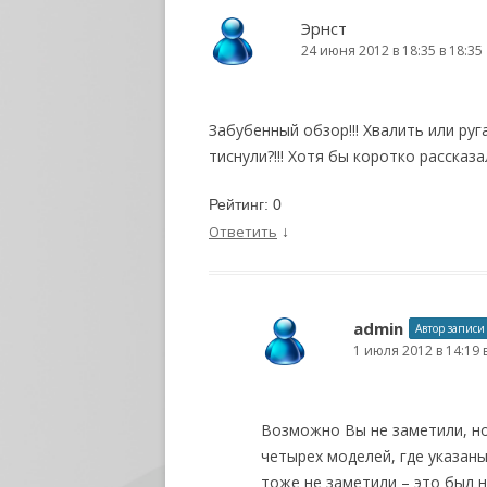
Эрнст
24 июня 2012 в 18:35 в 18:35
Забубенный обзор!!! Хвалить или ругать 
тиснули?!!! Хотя бы коротко рассказ
Рейтинг:
0
↓
Ответить
admin
Автор записи
1 июля 2012 в 14:19 
Возможно Вы не заметили, но
четырех моделей, где указаны
тоже не заметили – это был 