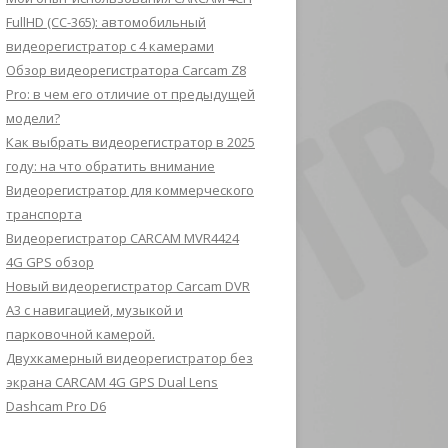
FullHD (CC-365): автомобильный
видеорегистратор с 4 камерами
Обзор видеорегистратора Carcam Z8
Pro: в чем его отличие от предыдущей
модели?
Как выбрать видеорегистратор в 2025
году: на что обратить внимание
Видеорегистратор для коммерческого
транспорта
Видеорегистратор CARCAM MVR4424
4G GPS обзор
Новый видеорегистратор Carcam DVR
A3 с навигацией, музыкой и
парковочной камерой.
Двухкамерный видеорегистратор без
экрана CARCAM 4G GPS Dual Lens
Dashcam Pro D6