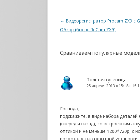
Навигация по записям
←
Видеорегистратор Procam ZX9 с 
Обзор (бывш. ReCam ZX9)
Сравниваем популярные модел
Толстая гусеница
25 апреля 2013 в 15:18 в 15:
Господа,
подскажите, в виде набора деталей 
(вперёд и назад), со встроенным акк
оптикой и не меньше 1200*720р, с н
возможностью скрытной установки. 