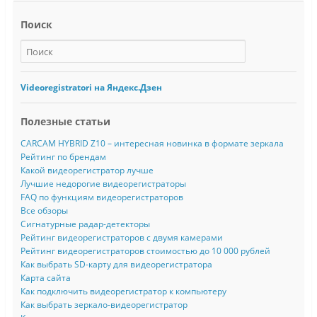
Поиск
Videoregistratori на Яндекс.Дзен
Полезные статьи
CARCAM HYBRID Z10 – интересная новинка в формате зеркала
Рейтинг по брендам
Какой видеорегистратор лучше
Лучшие недорогие видеорегистраторы
FAQ по функциям видеорегистраторов
Все обзоры
Сигнатурные радар-детекторы
Рейтинг видеорегистраторов с двумя камерами
Рейтинг видеорегистраторов стоимостью до 10 000 рублей
Как выбрать SD-карту для видеорегистратора
Карта сайта
Как подключить видеорегистратор к компьютеру
Как выбрать зеркало-видеорегистратор