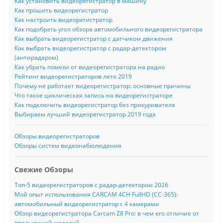
Как установить видеорегистратор в машину
Как прошить видеорегистратор
Как настроить видеорегистратор
Как подобрать угол обзора автомобильного видеорегистратора
Как выбрать видеорегистратор с датчиком движения
Как выбрать видеорегистратор с радар-детектором
(антирадаром)
Как убрать помехи от видеорегистратора на радио
Рейтинг видеорегистраторов лето 2019
Почему не работает видеорегистратор: основные причины
Что такое циклическая запись на видеорегистраторе
Как подключить видеорегистратор без прикуривателя
Выбираем лучший видеорегистратор 2019 года
Обзоры видеорегистраторов
Обзоры систем видеонабюлюдения
Свежие Обзоры
Топ-5 видеорегистраторов с радар-детектором 2026
Мой опыт использования CARCAM 4CH FullHD (CC-365):
автомобильный видеорегистратор с 4 камерами
Обзор видеорегистратора Carcam Z8 Pro: в чем его отличие от
предыдущей модели?