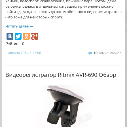
коньки, велоспорт, скалолазание, прыжки с парашютом, даже
рыбалка, однако в отдельных ситуациях применение можно
найти где угодно, вплоть до автомобильного видеорегистратора
(что тоже для некоторых спорт).
Читать далее
→
Рейтинг:
0
5 августа 2012 в 13:06
10
комментариев
Видеорегистратор Ritmix AVR-690 Обзор