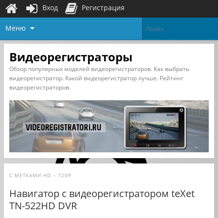
Вход
Регистрация
Меню
Видеорегистраторы
Обзор популярных моделей видеорегистраторов. Как выбрать
видеорегистратор. Какой видеорегистратор лучше. Рейтинг
видеорегистраторов.
С МЕТКАМИ
HD – 720P
Навигатор с видеорегистратором teXet
TN-522HD DVR