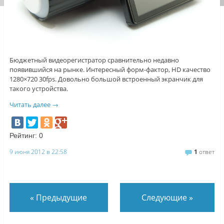
Бюджетный видеорегистратор сравнительно недавно
появившийся на рынке. Интересный форм-фактор, HD качество
1280×720 30fps. Довольно большой встроенный экранчик для
такого устройства.
Читать далее
→
Рейтинг:
0
9 июня 2012 в 22:58
1
ответ
«
Предыдущие
Следующие
»