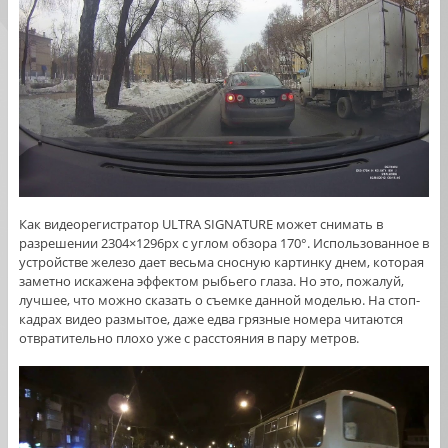
Как видеорегистратор ULTRA SIGNATURE может снимать в
разрешении 2304×1296px с углом обзора 170°. Использованное в
устройстве железо дает весьма сносную картинку днем, которая
заметно искажена эффектом рыбьего глаза. Но это, пожалуй,
лучшее, что можно сказать о съемке данной моделью. На стоп-
кадрах видео размытое, даже едва грязные номера читаются
отвратительно плохо уже с расстояния в пару метров.