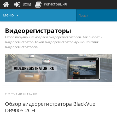
Вход
Регистрация
Меню
Видеорегистраторы
Обзор популярных моделей видеорегистраторов. Как выбрать
видеорегистратор. Какой видеорегистратор лучше. Рейтинг
видеорегистраторов.
С МЕТКАМИ
ULTRA HD
Обзор видеорегистратора BlackVue
DR900S-2CH