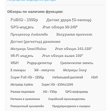
Обзоры по наличию функции:
FullHD - 1080p
Датчик удара (G-сенсор)
GPS-модуль
Угол обзора 90-140°
Процессор Ambarella
Вакуумная присоска
Датчик (детектор) движения
Матрица OmniVision
Угол обзора 141-160°
Wi-Fi модуль
Угол обзора выше 160°
WDR
Радар-детектор
Циклическая запись
2 камеры
3М - липучка
Матрицы Sony
Super Full HD - 1296p
Небольшой дисплей
HDR
Матрица Aptina
Super HD - 2304х1296
Режим парковки
HD - 720p
GPS-информер
Питание в креплении
Корейский производитель
Поворотный кронштейн
Предупреждение о камерах