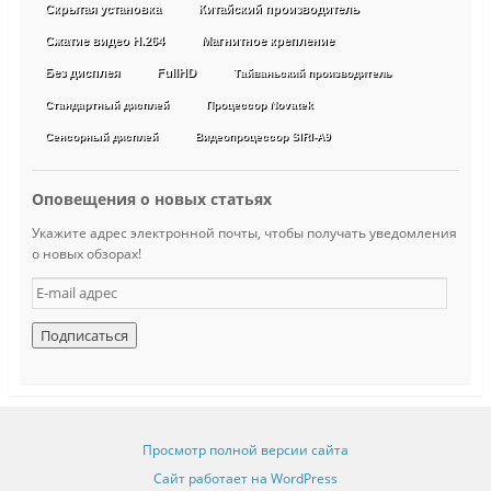
Скрытая установка
Китайский производитель
Сжатие видео H.264
Магнитное крепление
Без дисплея
FullHD
Тайваньский производитель
Стандартный дисплей
Процессор Novatek
Сенсорный дисплей
Видеопроцессор SIRI-A9
Оповещения о новых статьях
Укажите адрес электронной почты, чтобы получать уведомления
о новых обзорах!
E
-
m
a
i
l
а
д
Просмотр полной версии сайта
р
е
Сайт работает на WordPress