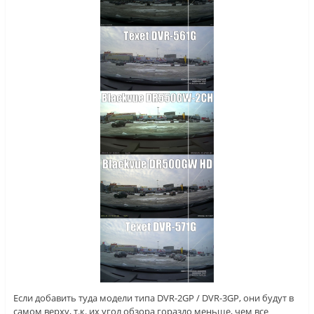
Если добавить туда модели типа DVR-2GP / DVR-3GP, они будут в
самом верху, т.к. их угол обзора гораздо меньше, чем все