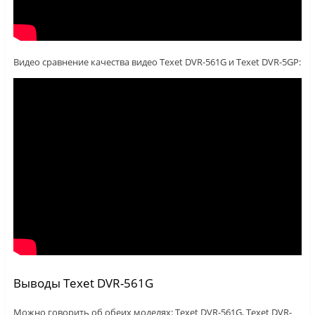
Видео сравнение качества видео Texet DVR-561G и Texet DVR-5GP:
Выводы Texet DVR-561G
Можно говорить об обеих моделях: Texet DVR-561G, Texet DVR-