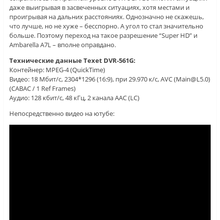
даже выигрывая в засвеченных ситуациях, хотя местами и
проигрывая на дальних расстояниях. Однозначно не скажешь,
что лучше, но не хуже – бесспорно. А угол то стал значительно
больше. Поэтому переход на такое разрешение “Super HD” и
Ambarella A7L – вполне оправдано.
Технические данные Texet DVR-561G:
Контейнер: MPEG-4 (QuickTime)
Видео: 18 Мбит/с, 2304*1296 (16:9), при 29.970 к/с, AVC (Main@L5.0)
(CABAC / 1 Ref Frames)
Аудио: 128 кбит/с, 48 кГц, 2 канала AAC (LC)
Непосредственно видео на ютубе: