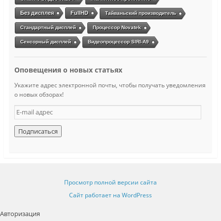
Без дисплея
FullHD
Тайваньский производитель
Стандартный дисплей
Процессор Novatek
Сенсорный дисплей
Видеопроцессор SIRI-A9
Оповещения о новых статьях
Укажите адрес электронной почты, чтобы получать уведомления
о новых обзорах!
E
-
m
a
i
l
а
д
Просмотр полной версии сайта
р
е
Сайт работает на WordPress
с
Авторизация