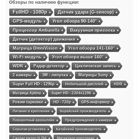
Обзоры по наличию функции:
FullHD - 1080p
Датчик удара (G-сенсор)
GPS-модуль
Угол обзора 90-140°
Процессор Ambarella
Вакуумная присоска
Датчик (детектор) движения
Матрица OmniVision
Угол обзора 141-160°
Wi-Fi модуль
Угол обзора выше 160°
WDR
Радар-детектор
Циклическая запись
2 камеры
3М - липучка
Матрицы Sony
Super Full HD - 1296p
Небольшой дисплей
HDR
Матрица Aptina
Super HD - 2304х1296
Режим парковки
HD - 720p
GPS-информер
Питание в креплении
Корейский производитель
Поворотный кронштейн
Предупреждение о камерах
Скрытая установка
Китайский производитель
Сжатие видео H.264
Магнитное крепление