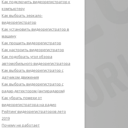
Как подключить видеорегистратор к
компьютеру
Как выбрать зеркало-
видеорегистратор
Как установить видеорегистратор в
машину
Как прошить видеорегистратор
Как настроить видеорегистратор
Как подобрать угол обзора
автомобильного видеорегистратора
Как выбрать видеорегистратор с
датчиком движения
Как выбрать видеорегистратор с
радар-детектором (антирадаром)
Как убрать помехи от
видеорегистратора на радио
Рейтинг видеорегистраторов лето
2019
Почему не работает