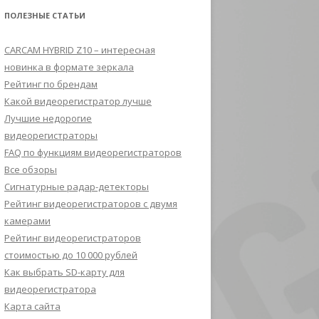
ПОЛЕЗНЫЕ СТАТЬИ
CARCAM HYBRID Z10 – интересная
новинка в формате зеркала
Рейтинг по брендам
Какой видеорегистратор лучше
Лучшие недорогие
видеорегистраторы
FAQ по функциям видеорегистраторов
Все обзоры
Сигнатурные радар-детекторы
Рейтинг видеорегистраторов с двумя
камерами
Рейтинг видеорегистраторов
стоимостью до 10 000 рублей
Как выбрать SD-карту для
видеорегистратора
Карта сайта