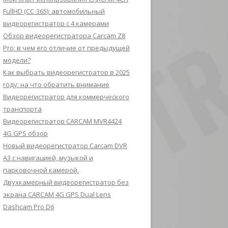
FullHD (CC-365): автомобильный
видеорегистратор с 4 камерами
Обзор видеорегистратора Carcam Z8
Pro: в чем его отличие от предыдущей
модели?
Как выбрать видеорегистратор в 2025
году: на что обратить внимание
Видеорегистратор для коммерческого
транспорта
Видеорегистратор CARCAM MVR4424
4G GPS обзор
Новый видеорегистратор Carcam DVR
A3 с навигацией, музыкой и
парковочной камерой.
Двухкамерный видеорегистратор без
экрана CARCAM 4G GPS Dual Lens
Dashcam Pro D6