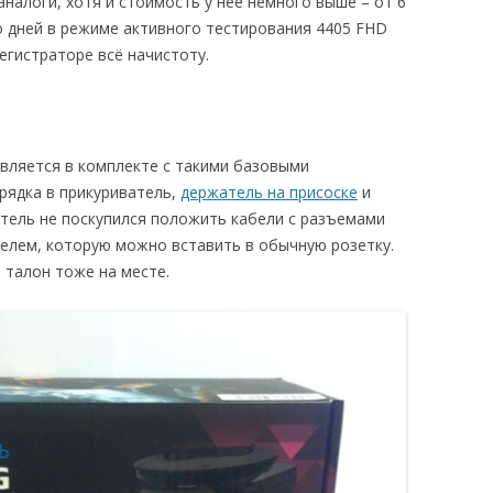
налоги, хотя и стоимость у нее немного выше – от 6
о дней в режиме активного тестирования 4405 FHD
егистраторе всё начистоту.
вляется в комплекте с такими базовыми
рядка в прикуриватель,
держатель на присоске
и
итель не поскупился положить кабели с разъемами
селем, которую можно вставить в обычную розетку.
й талон тоже на месте.