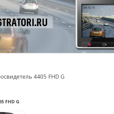
освидетель 4405 FHD G
05
FHD
G