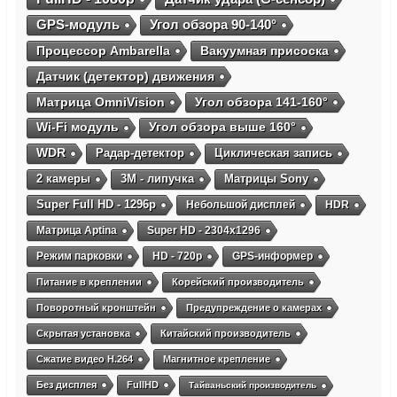
GPS-модуль
Угол обзора 90-140°
Процессор Ambarella
Вакуумная присоска
Датчик (детектор) движения
Матрица OmniVision
Угол обзора 141-160°
Wi-Fi модуль
Угол обзора выше 160°
WDR
Радар-детектор
Циклическая запись
2 камеры
3М - липучка
Матрицы Sony
Super Full HD - 1296p
Небольшой дисплей
HDR
Матрица Aptina
Super HD - 2304х1296
Режим парковки
HD - 720p
GPS-информер
Питание в креплении
Корейский производитель
Поворотный кронштейн
Предупреждение о камерах
Скрытая установка
Китайский производитель
Сжатие видео H.264
Магнитное крепление
Без дисплея
FullHD
Тайваньский производитель