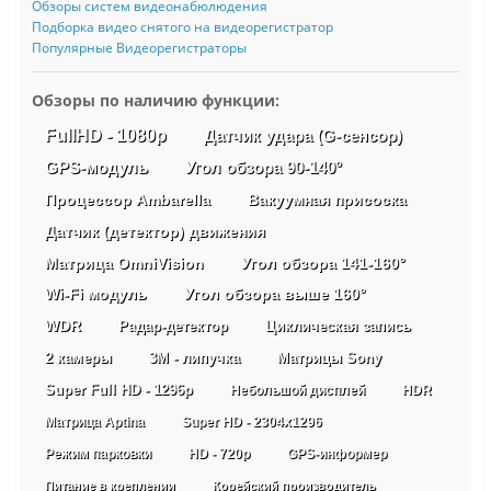
Обзоры систем видеонабюлюдения
Подборка видео снятого на видеорегистратор
Популярные Видеорегистраторы
Обзоры по наличию функции:
FullHD - 1080p
Датчик удара (G-сенсор)
GPS-модуль
Угол обзора 90-140°
Процессор Ambarella
Вакуумная присоска
Датчик (детектор) движения
Матрица OmniVision
Угол обзора 141-160°
Wi-Fi модуль
Угол обзора выше 160°
WDR
Радар-детектор
Циклическая запись
2 камеры
3М - липучка
Матрицы Sony
Super Full HD - 1296p
Небольшой дисплей
HDR
Матрица Aptina
Super HD - 2304х1296
Режим парковки
HD - 720p
GPS-информер
Питание в креплении
Корейский производитель