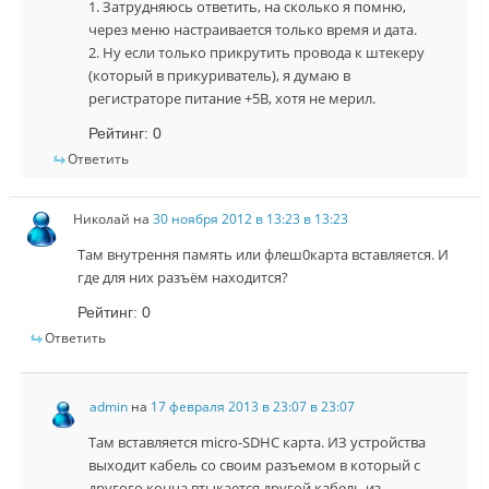
1. Затрудняюсь ответить, на сколько я помню,
через меню настраивается только время и дата.
2. Ну если только прикрутить провода к штекеру
(который в прикуриватель), я думаю в
регистраторе питание +5В, хотя не мерил.
Рейтинг:
0
Ответить
Николай
на
30 ноября 2012 в 13:23 в 13:23
Там внутрення память или флеш0карта вставляется. И
где для них разъём находится?
Рейтинг:
0
Ответить
admin
на
17 февраля 2013 в 23:07 в 23:07
Там вставляется micro-SDHC карта. ИЗ устройства
выходит кабель со своим разъемом в который с
другого конца втыкается другой кабель из