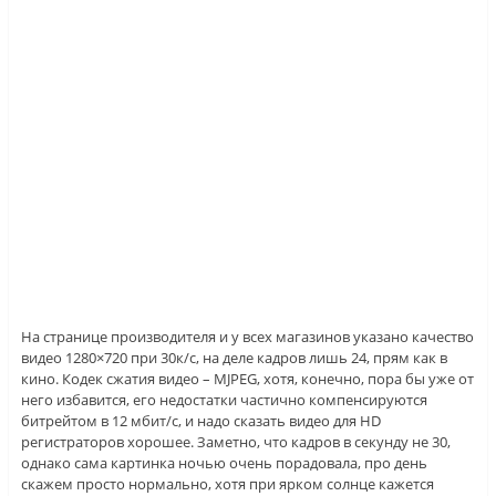
На странице производителя и у всех магазинов указано качество
видео 1280×720 при 30к/с, на деле кадров лишь 24, прям как в
кино. Кодек сжатия видео – MJPEG, хотя, конечно, пора бы уже от
него избавится, его недостатки частично компенсируются
битрейтом в 12 мбит/с, и надо сказать видео для HD
регистраторов хорошее. Заметно, что кадров в секунду не 30,
однако сама картинка ночью очень порадовала, про день
скажем просто нормально, хотя при ярком солнце кажется