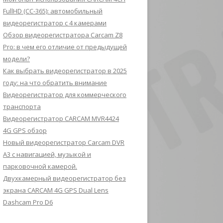
FullHD (CC-365): автомобильный
видеорегистратор с 4 камерами
Обзор видеорегистратора Carcam Z8
Pro: в чем его отличие от предыдущей
модели?
Как выбрать видеорегистратор в 2025
году: на что обратить внимание
Видеорегистратор для коммерческого
транспорта
Видеорегистратор CARCAM MVR4424
4G GPS обзор
Новый видеорегистратор Carcam DVR
A3 с навигацией, музыкой и
парковочной камерой.
Двухкамерный видеорегистратор без
экрана CARCAM 4G GPS Dual Lens
Dashcam Pro D6