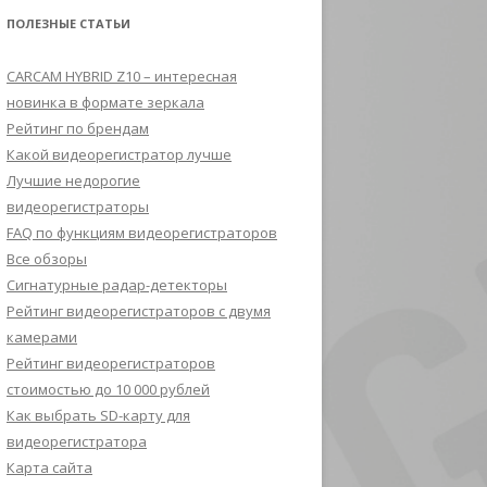
ПОЛЕЗНЫЕ СТАТЬИ
CARCAM HYBRID Z10 – интересная
новинка в формате зеркала
Рейтинг по брендам
Какой видеорегистратор лучше
Лучшие недорогие
видеорегистраторы
FAQ по функциям видеорегистраторов
Все обзоры
Сигнатурные радар-детекторы
Рейтинг видеорегистраторов с двумя
камерами
Рейтинг видеорегистраторов
стоимостью до 10 000 рублей
Как выбрать SD-карту для
видеорегистратора
Карта сайта