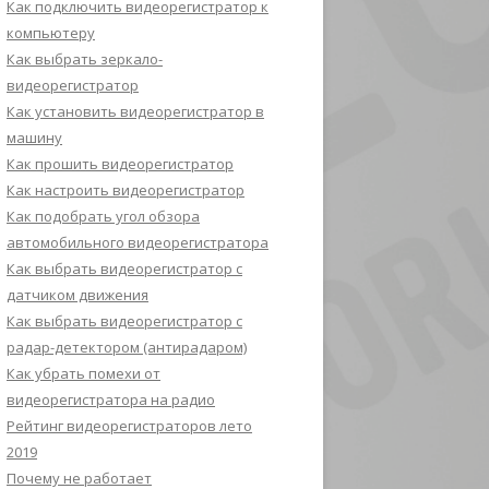
Как подключить видеорегистратор к
компьютеру
Как выбрать зеркало-
видеорегистратор
Как установить видеорегистратор в
машину
Как прошить видеорегистратор
Как настроить видеорегистратор
Как подобрать угол обзора
автомобильного видеорегистратора
Как выбрать видеорегистратор с
датчиком движения
Как выбрать видеорегистратор с
радар-детектором (антирадаром)
Как убрать помехи от
видеорегистратора на радио
Рейтинг видеорегистраторов лето
2019
Почему не работает