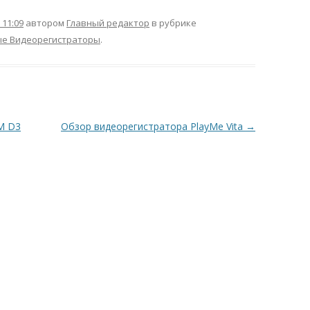
 11:09
автором
Главный редактор
в рубрике
е Видеорегистраторы
.
М D3
Обзор видеорегистратора PlayMe Vita
→