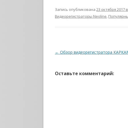
Запись опубликована
23 октября 2017 в
Видеорегистраторы Neoline
,
Популярны
Навигация по записям
←
Обзор видеорегистратора КАРКА
Оставьте комментарий: