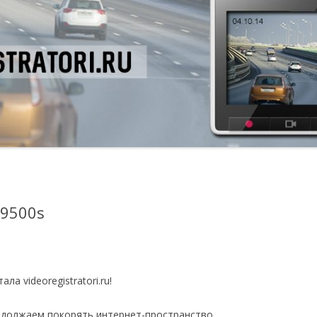
 9500s
а videoregistratori.ru!
одолжаем покорять интернет-пространство.